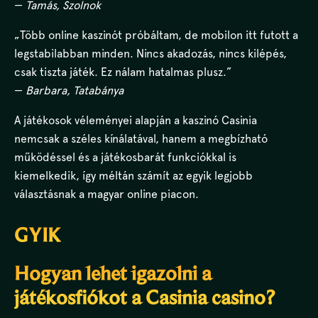
—
Tamás, Szolnok
„Több online kaszinót próbáltam, de mobilon itt futott a
legstabilabban minden. Nincs akadozás, nincs kilépés,
csak tiszta játék. Ez nálam hatalmas plusz.”
—
Barbara, Tatabánya
A játékosok véleményei alapján a kaszinó Casinia
nemcsak a széles kínálatával, hanem a megbízható
működéssel és a játékosbarát funkciókkal is
kiemelkedik, így méltán számít az egyik legjobb
választásnak a magyar online piacon.
GYIK
Hogyan lehet igazolni a
játékosfiókot a Casinia casino?