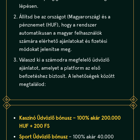
lépésen.
Állítsd be az országot (Magyarország) és a
pénznemet (HUF), hogy a rendszer
automatikusan a magyar felhasználók
számára elérhető ajánlatokat és fizetési
módokat jelenítse meg.
Válaszd ki a számodra megfelelő üdvözlő
ajánlatot, amelyet a platform az első
befizetéshez biztosít. A lehetőségek között
megtalálod:
Kaszinó Üdvözlő bónusz – 100% akár 200.000
HUF + 200 FS
Sport Üdvözlő bónusz
– 100% akár 40.000