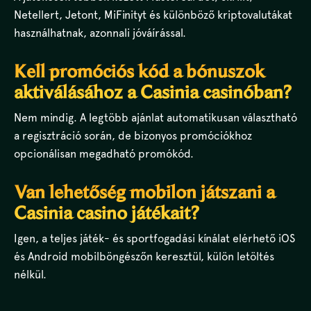
Netellert, Jetont, MiFinityt és különböző kriptovalutákat
használhatnak, azonnali jóváírással.
Kell promóciós kód a bónuszok
aktiválásához a Casinia casinóban?
Nem mindig. A legtöbb ajánlat automatikusan választható
a regisztráció során, de bizonyos promóciókhoz
opcionálisan megadható promókód.
Van lehetőség mobilon játszani a
Casinia casino játékait?
Igen, a teljes játék- és sportfogadási kínálat elérhető iOS
és Android mobilböngészőn keresztül, külön letöltés
nélkül.