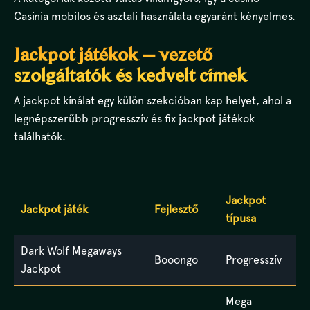
Casinia mobilos és asztali használata egyaránt kényelmes.
Jackpot játékok – vezető
szolgáltatók és kedvelt címek
A jackpot kínálat egy külön szekcióban kap helyet, ahol a
legnépszerűbb progresszív és fix jackpot játékok
találhatók.
Jackpot
Jackpot játék
Fejlesztő
típusa
Dark Wolf Megaways
Booongo
Progresszív
Jackpot
Mega