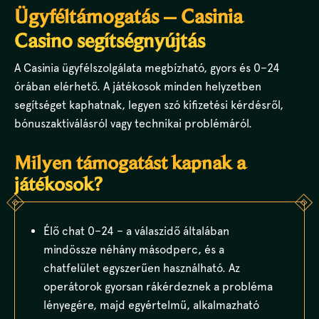
Ügyféltámogatás – Casinia
Casino segítségnyújtás
A Casinia ügyfélszolgálata megbízható, gyors és 0–24
órában elérhető. A játékosok minden helyzetben
segítséget kaphatnak, legyen szó kifizetési kérdésről,
bónuszaktiválásról vagy technikai problémáról.
Milyen támogatást kapnak a
játékosok?
Élő chat 0–24 – a válaszidő általában
mindössze néhány másodperc, és a
chatfelület egyszerűen használható. Az
operátorok gyorsan rákérdeznek a probléma
lényegére, majd egyértelmű, alkalmazható