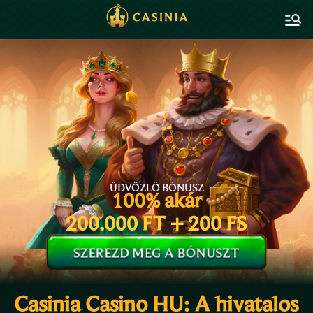
ÜDVÖZLŐ BÓNUSZ
100% akár
200.000 FT + 200 FS
SZEREZD MEG A BÓNUSZT
Casinia Casino HU: A hivatalos