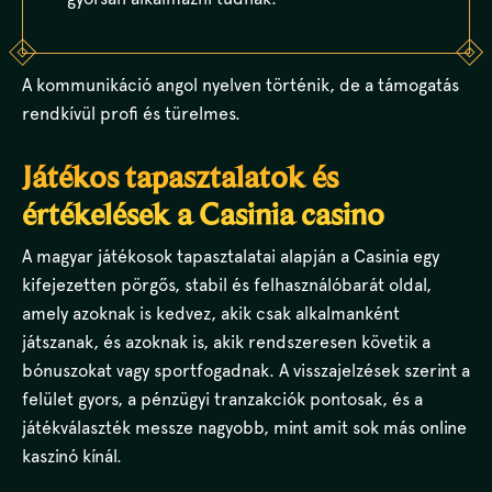
A kommunikáció angol nyelven történik, de a támogatás
rendkívül profi és türelmes.
Játékos tapasztalatok és
értékelések a Casinia casino
A magyar játékosok tapasztalatai alapján a Casinia egy
kifejezetten pörgős, stabil és felhasználóbarát oldal,
amely azoknak is kedvez, akik csak alkalmanként
játszanak, és azoknak is, akik rendszeresen követik a
bónuszokat vagy sportfogadnak. A visszajelzések szerint a
felület gyors, a pénzügyi tranzakciók pontosak, és a
játékválaszték messze nagyobb, mint amit sok más online
kaszinó kínál.