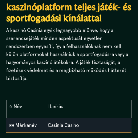
kaszinóplatform teljes játék- és
sportfogadási kínálattal
A kaszinó Casinia egyik legnagyobb előnye, hogy a
szerencsejáték minden aspektusát egyetlen
rendszerben egyesíti, így a felhasználóknak nem kell
külön platformokat használniuk a sportfogadásra vagy a
hagyományos kaszinójátékokra. A játék tisztaságát, a
fizetések védelmét és a megbízható működés hátterét
biztosítja.
⭐ Név
ℹ️ Leírás
🪪 Márkanév
Casinia Casino