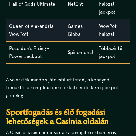
Hall of Gods Ultimate
NetEnt
hálózati
jackpot
Queen of Alexandria
Games
WowPot
WowPot!
Global
hálózat
Poseidon’s Rising –
Többszintű
Spinomenal
Power Jackpot
jackpot
A választék minden játékstílust lefed, a könnyed
témáktól a komplex funkciókkal rendelkező jackpot
gépekig.
Sportfogadás és élő fogadási
lehetőségek a Casinia oldalán
A Casinia casino nemcsak a kaszinójátékokban erős,