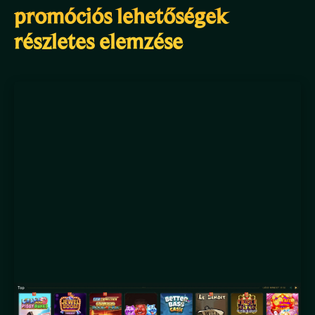
promóciós lehetőségek
részletes elemzése