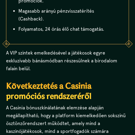
promóciók.
Magasabb arányú pénzvisszatérítés
(Cashback).
Folyamatos, 24 órás élő chat támogatás.
A VIP szintek emelkedésével a játékosok egyre
exkluzívabb bánásmódban részesülnek a birodalom
falain belül.
Következtetés a Casinia
promóciós rendszeréről
A Casinia bónuszkínálatának elemzése alapján
megállapítható, hogy a platform kiemelkedően sokszínű
ösztönzőrendszert működtet, amely mind a
kaszinójátékosok, mind a sportfogadók számára