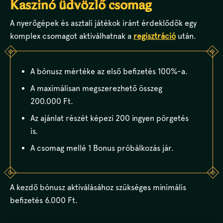
Kaszinó üdvözlő csomag
A nyerőgépek és asztali játékok iránt érdeklődők egy
komplex csomagot aktiválhatnak a
regisztráció
után.
A bónusz mértéke az első befizetés 100%-a.
A maximálisan megszerezhető összeg
200.000 Ft.
Az ajánlat részét képezi 200 ingyen pörgetés
is.
A csomag mellé 1 Bonus próbálkozás jár.
A kezdő bónusz aktiválásához szükséges minimális
befizetés 6.000 Ft.