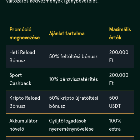
változatos kedvezmények igénybevételét.
Promóció
Maximális
Ajánlat tartalma
megnevezése
érték
Heti Reload
200.000
50% feltöltési bónusz
Bónusz
Ft
Sport
200.000
10% pénzvisszatérítés
Cashback
Ft
Kripto Reload
50% kripto újratöltési
500
Bónusz
bónusz
USDT
Akkumulátor
Gyűjtőfogadások
100%
növelő
nyereménynövelése
extra